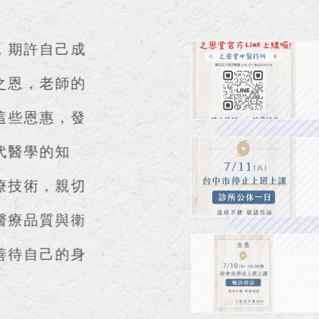
恩」，期許自己成
L
養育之恩，老師的
承襲這些恩惠，發
與現代醫學的知
【
的醫療技術，親切
重視醫療品質與衛
一起善待自己的身
【