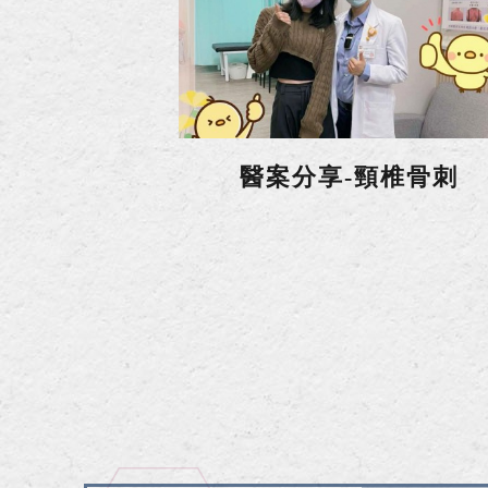
醫案分享-頸椎骨刺