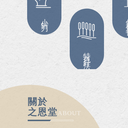
小針刀
傷
特色針法
關於
之恩堂
ABOUT