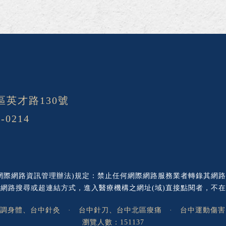
區英才路130號
3-0214
網際網路資訊管理辦法)規定：禁止任何網際網路服務業者轉錄其網
網路搜尋或超連結方式，進入醫療機構之網址(域)直接點閱者，不
醫調身體、台中針灸
·
台中針刀、台中北區痠痛
·
台中運動傷害
瀏覽人數：151137