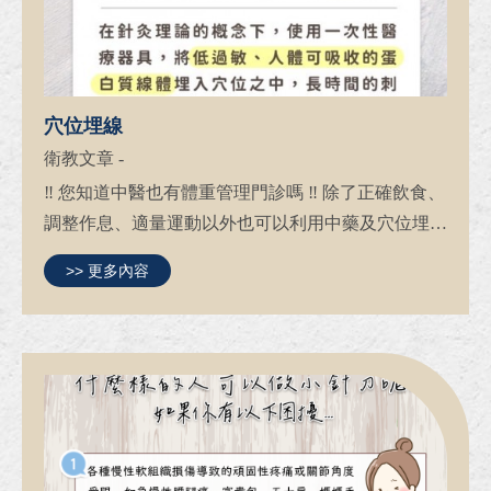
穴位埋線
衛教文章
-
‼ 您知道中醫也有體重管理門診嗎 ‼ 除了正確飲食、
調整作息、適量運動以外也可以利用中藥及穴位埋線
的方式來達到您理想中的完美體態。 不管是大肥
>> 更多內容
臀、鮪魚肚、大象腿、蘿蔔腿、游泳圈、蝴蝶袖等都
有機會改善唷，趕...