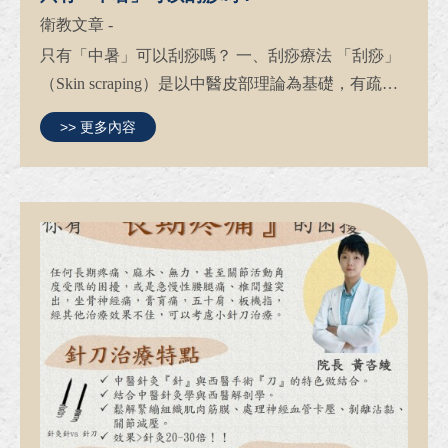
衛教文章
-
只有「中暑」可以刮痧嗎？ 一、刮痧療法 「刮痧」
（Skin scraping）是以中醫皮部理論為基礎，有疏通
經絡、活血化瘀、消暑解熱之功效。 本院特色「筋
>> 更多內容
膜滑罐刮痧」，結合拔罐的點狀與刮痧的線與面，近
乎立體的製造空間，...