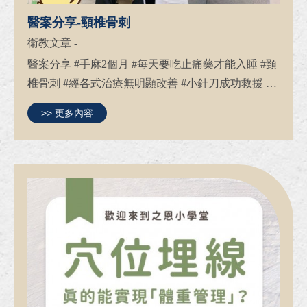
醫案分享-頸椎骨刺
衛教文章
-
醫案分享 #手麻2個月 #每天要吃止痛藥才能入睡 #頸
椎骨刺 #經各式治療無明顯改善 #小針刀成功救援 患
者因長期工作低頭姿勢不良，導致右手麻木，頭向後
>> 更多內容
仰時，手指麻木更甚，尤其是食指，每天晚上都需要
服用止痛藥...