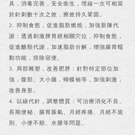
具，消毒完善，安全衛生，埋線一次可相當
於針刺數十次之效，療效持久鞏固。
2. 抑制食慾，促進脂肪燃燒，加強新陳代
謝：透過刺激脾胃經相關穴位，抑制食慾，
促進醣類代謝，加速脂肪分解，增強腸胃蠕
動功能，排除宿便。
3. 局部雕塑，改善肥胖：針對特定部位加
強，腹部、大小腿，蝴蝶袖等，加強刺激，
改善身形。
4. 以線代針，調整體質：可治療消化不良、
長期便秘、腸胃脹氣、月經疼痛、月經不規
則、小便不順、水腫等問題。