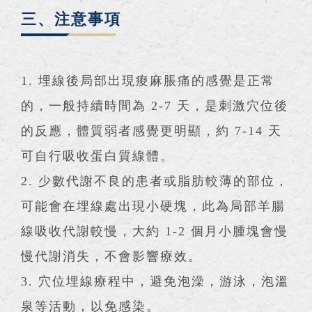
三、注意事項
1. 埋線後局部出現痠麻脹痛的感覺是正常
的，一般持續時間為 2-7 天，是刺激穴位後
的反應，體質弱者感覺更明顯，約 7-14 天
可自行吸收蛋白質線體。
2. 少數代謝不良的患者或脂肪較薄的部位，
可能會在埋線處出現小硬塊，此為局部羊腸
線吸收代謝較慢，大約 1-2 個月小腫塊會慢
慢代謝消失，不會影響療效。
3. 穴位埋線療程中，避免泡澡，游泳，泡溫
泉等活動，以免感染。