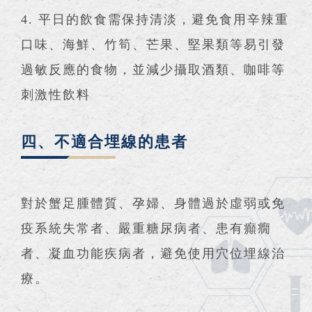
4. 平日的飲食需保持清淡，避免食用辛辣重
口味、海鮮、竹筍、芒果、堅果類等易引發
過敏反應的食物，並減少攝取酒類、咖啡等
刺激性飲料
四、不適合埋線的患者
對於蟹足腫體質、孕婦、身體過於虛弱或免
疫系統失常者、嚴重糖尿病者、患有癲癇
者、凝血功能疾病者，避免使用穴位埋線治
療。