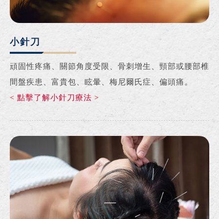
小針刀
頑固性疼痛、關節角度受限、骨刺增生、頸部或腰部椎
間盤疾患、富貴包、眩暈、梅尼爾氏症、偏頭痛。
< 點擊了解小針刀療法 >