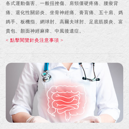
各式運動傷害、一般扭挫傷、肩頸僵硬疼痛、腰痠背
痛、退化性關節炎、坐骨神經痛、膏肓痛、五十肩、媽
媽手、板機指、網球肘、高爾夫球肘、足底筋膜炎、富
貴包、顏面神經麻痺、中風後遺症。
< 點擊閱覽針灸注意事項 >