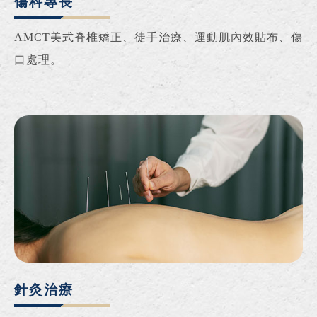
傷科專長
AMCT美式脊椎矯正、徒手治療、運動肌內效貼布、傷
口處理。
針灸治療